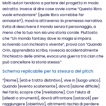
Molti autori tendono a parlare del progetto in modo
astratto. Invece di dire cose ovvie come “Questo libro
vuole emozionare” (quale libro vorrebbe far
annoiare?), mostra attraverso la premessa narrativa.
Evita di descrivere il mondo senza il personaggio, a
meno che la tua non sia una storia corale. Piuttosto
che “Un mondo fantasy dove la magia si impara
scrivendo con inchiostro vivente”, prova con “Quando
Orin, apprendista scriba, rovescia accidentalmente
l’inchiostro delle anime, evoca una guerra tra clan che
può cancellare la storia stessa.”
Schema replicabile per la stesura del pitch
“[Nome], [età e tratto distintivo], vive in [luogo unico].
Quando [evento scatenante], dovrà [azione difficile].
Nel farlo, scopre che [rivelazione]. Con l’aiuto di
[alleati o strumenti], dovrà affrontare [ostacoli] per
raggiungere [obiettivo], altrimenti rischia di perdere