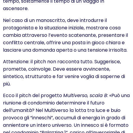
tempo, solitamente il tempo di un viaggio in
ascensore.
Nel caso di un manoscritto, deve introdurre il
protagonista e la situazione iniziale, mostrare cosa
cambia attraverso l’evento scatenante, presentare il
conflitto centrale, offrire una posta in gioco chiara e
lasciare una domanda aperta o una tensione irrisolta.
Attenzione: il pitch non racconta tutto. Suggerisce,
promette, coinvolge. Deve essere avvincente,
sintetico, strutturato e far venire voglia di saperne di
più.
Ecco il pitch del progetto
Multiverso, scala B
: «Può una
riunione di condominio determinare il futuro
dell’umanità? Nel Multiverso la lotta tra luce e buio
provoca gli “inneschi”, accumuli di energia in grado di
annientare un intero universo. Un innesco si è formato
nel condominio “Palazzina 1”, carico all’inverosimile di